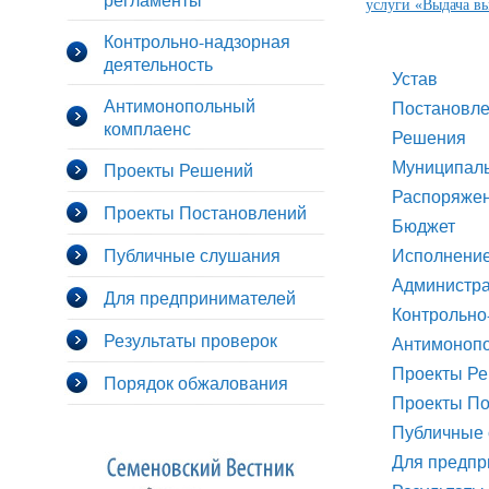
услуги «Выдача в
Контрольно-надзорная
деятельность
Устав
Антимонопольный
Постановл
комплаенс
Решения
Муниципал
Проекты Решений
Распоряже
Проекты Постановлений
Бюджет
Публичные слушания
Исполнени
Администра
Для предпринимателей
Контрольно
Результаты проверок
Антимоноп
Проекты Р
Порядок обжалования
Проекты По
Публичные
Для предпр