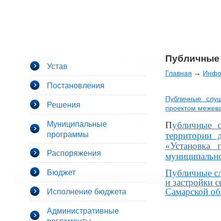
Публичные
Устав
Главная
→
Инфо
Постановления
Публичные слу
Решения
проектом межев
Муниципальные
П
убличные с
программы
территории 
«Установка
Распоряжения
муниципально
Бюджет
Публичные сл
и застройки 
Исполнение бюджета
Самарской об
Административные
регламенты