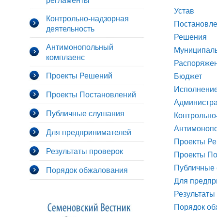
Устав
Контрольно-надзорная
Постановл
деятельность
Решения
Антимонопольный
Муниципал
комплаенс
Распоряже
Проекты Решений
Бюджет
Исполнени
Проекты Постановлений
Администра
Публичные слушания
Контрольно
Антимоноп
Для предпринимателей
Проекты Р
Результаты проверок
Проекты По
Публичные
Порядок обжалования
Для предпр
Результаты
Порядок об